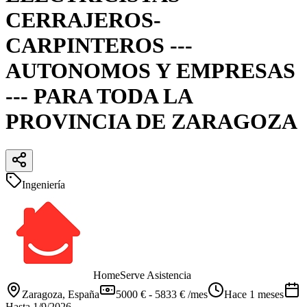
CERRAJEROS-
CARPINTEROS ---
AUTONOMOS Y EMPRESAS
--- PARA TODA LA
PROVINCIA DE ZARAGOZA
Ingeniería
HomeServe Asistencia
Zaragoza
, España
5000 € - 5833 € /mes
Hace 1 meses
Hasta
1/9/2026