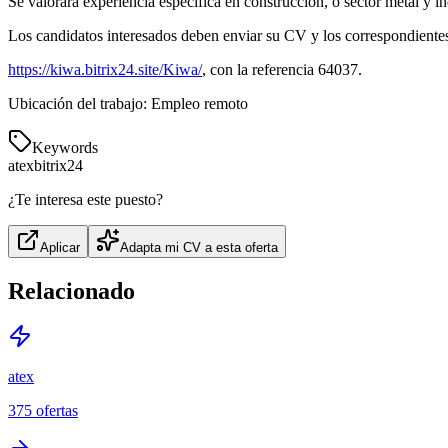
Se valorará experiencia específica en construcción, o sector metal y in
Los candidatos interesados deben enviar su CV y los correspondientes 
https://kiwa.bitrix24.site/Kiwa/
, con la referencia 64037.
Ubicación del trabajo: Empleo remoto
Keywords
atex
bitrix24
¿Te interesa este puesto?
Aplicar
Adapta mi CV a esta oferta
Relacionado
atex
375
ofertas