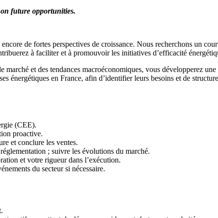
on future opportunities.
e encore de fortes perspectives de croissance. Nous recherchons un cou
buerez à faciliter et à promouvoir les initiatives d’efficacité énergétiq
e marché et des tendances macroéconomiques, vous développerez une exp
ises énergétiques en France, afin d’identifier leurs besoins et de structure
ergie (CEE).
tion proactive.
ure et conclure les ventes.
réglementation ; suivre les évolutions du marché.
oration et votre rigueur dans l’exécution.
événements du secteur si nécessaire.
.