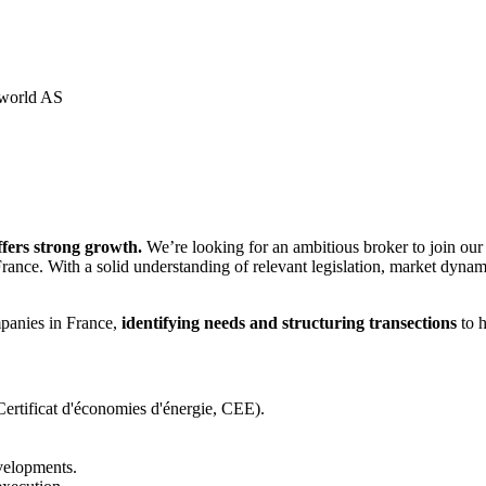
world AS
ffers strong growth.
We’re looking for an ambitious broker to join ou
s France. With a solid understanding of relevant legislation, market dy
mpanies in France,
identifying needs and structuring transections
to 
Certificat d'économies d'énergie, CEE).
velopments.