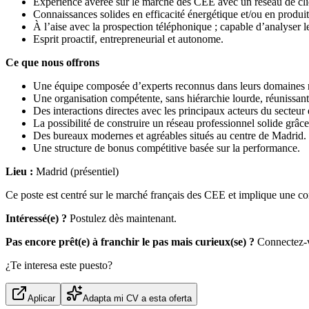
Expérience avérée sur le marché des CEE avec un réseau de clie
Connaissances solides en efficacité énergétique et/ou en produ
À l’aise avec la prospection téléphonique ; capable d’analyser le
Esprit proactif, entrepreneurial et autonome.
Ce que nous offrons
Une équipe composée d’experts reconnus dans leurs domaines r
Une organisation compétente, sans hiérarchie lourde, réunissant
Des interactions directes avec les principaux acteurs du secteur
La possibilité de construire un réseau professionnel solide grâce 
Des bureaux modernes et agréables situés au centre de Madrid.
Une structure de bonus compétitive basée sur la performance.
Lieu :
Madrid (présentiel)
Ce poste est centré sur le marché français des CEE et implique une com
Intéressé(e) ?
Postulez dès maintenant.
Pas encore prêt(e) à franchir le pas mais curieux(se) ?
Connectez-vo
¿Te interesa este puesto?
Aplicar
Adapta mi CV a esta oferta