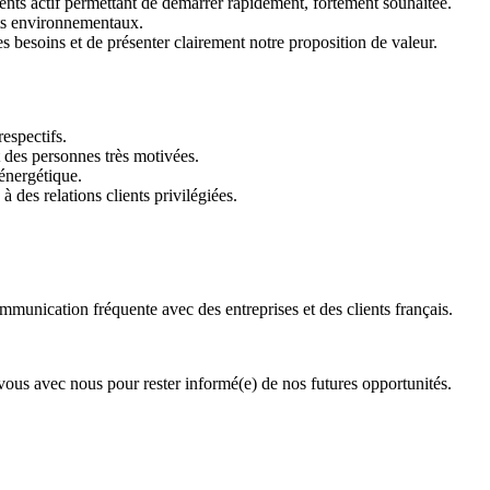
nts actif permettant de démarrer rapidement, fortement souhaitée.
its environnementaux.
s besoins et de présenter clairement notre proposition de valeur.
espectifs.
 des personnes très motivées.
 énergétique.
à des relations clients privilégiées.
munication fréquente avec des entreprises et des clients français.
us avec nous pour rester informé(e) de nos futures opportunités.