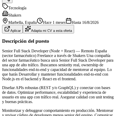
Tecnología
Shakers
Marbella
, España
Hace 1 meses
Hasta
16/8/2026
Aplicar
Adapta mi CV a esta oferta
Descripción del puesto
Senior Full Stack Developer (Node + React) — Remoto España
(sector farmacéutico) Freelance a través de Shakers Una compañía
del sector farmacéutico busca un/a Senior Full Stack Developer para
una app de alto tráfico. Buscamos seniority real, ownership de
funcionalidades end-to‑end y capacidad de mentorear al equipo. Lo
que harás Desarrollar y mantener funcionalidades end-to-end con
Node.js en el backend y React en el frontend.
Diseñar APIs robustas (REST y/o GraphQL) y conectar con bases
de datos. Optimizar performance, escalabilidad y experiencia de
usuario en una app con tráfico real. Asegurar calidad con unit testing
y buenas prácticas.
Monitorizar y debuggear comportamiento en producción. Mentorear
y revisar código de developers menos senior del equipo. Comunicar