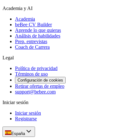
Academia y AI
Academia
beBee CV Builder
Aprende lo que quieras
Análisis de habilidades
Prep. entrevistas
Coach de Carrera
Legal
Política de privacidad
Términos de uso
Configuración de cookies
Retirar ofertas de empleo
support@bebee.com
Iniciar sesión
Iniciar sesión
Registrarse
España