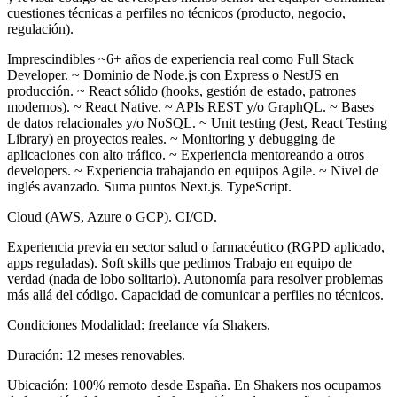
cuestiones técnicas a perfiles no técnicos (producto, negocio,
regulación).
Imprescindibles ~6+ años de experiencia real como Full Stack
Developer. ~ Dominio de Node.js con Express o NestJS en
producción. ~ React sólido (hooks, gestión de estado, patrones
modernos). ~ React Native. ~ APIs REST y/o GraphQL. ~ Bases
de datos relacionales y/o NoSQL. ~ Unit testing (Jest, React Testing
Library) en proyectos reales. ~ Monitoring y debugging de
aplicaciones con alto tráfico. ~ Experiencia mentoreando a otros
developers. ~ Experiencia trabajando en equipos Agile. ~ Nivel de
inglés avanzado. Suma puntos Next.js. TypeScript.
Cloud (AWS, Azure o GCP). CI/CD.
Experiencia previa en sector salud o farmacéutico (RGPD aplicado,
apps reguladas). Soft skills que pedimos Trabajo en equipo de
verdad (nada de lobo solitario). Autonomía para resolver problemas
más allá del código. Capacidad de comunicar a perfiles no técnicos.
Condiciones Modalidad: freelance vía Shakers.
Duración: 12 meses renovables.
Ubicación: 100% remoto desde España. En Shakers nos ocupamos