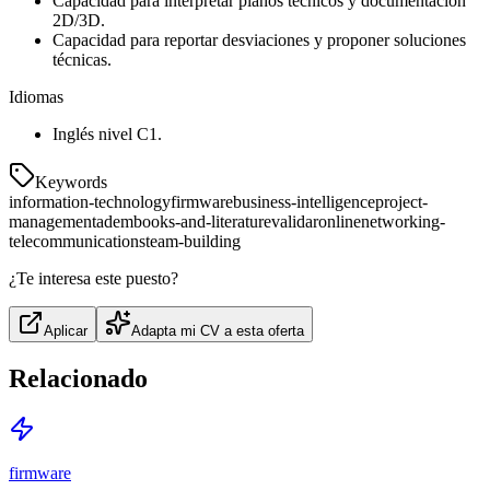
Capacidad para interpretar planos técnicos y documentación
2D/3D.
Capacidad para reportar desviaciones y proponer soluciones
técnicas.
Idiomas
Inglés nivel C1.
Keywords
information-technology
firmware
business-intelligence
project-
management
adem
books-and-literature
validar
online
networking-
telecommunications
team-building
¿Te interesa este puesto?
Aplicar
Adapta mi CV a esta oferta
Relacionado
firmware