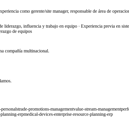
a como gerente/site manager, responsable de área de operaciones 
de liderazgo, influencia y trabajo en equipo · Experiencia previa en 
derazgo de equipos
una compañía multinacional.
idamos.
-personals
trade-promotions-management
value-stream-management
perf
-planning-erp
medical-devices-enterprise-resource-planning-erp