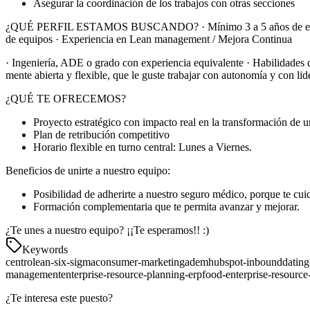
Asegurar la coordinación de los trabajos con otras secciones
¿QUÉ PERFIL ESTAMOS BUSCANDO? · Mínimo 3 a 5 años de experienci
de equipos · Experiencia en Lean management / Mejora Continua
· Ingeniería, ADE o grado con experiencia equivalente · Habilidades 
mente abierta y flexible, que le guste trabajar con autonomía y con li
¿QUÉ TE OFRECEMOS?
Proyecto estratégico con impacto real en la transformación de 
Plan de retribución competitivo
Horario flexible en turno central: Lunes a Viernes.
Beneficios de unirte a nuestro equipo:
Posibilidad de adherirte a nuestro seguro médico, porque te cu
Formación complementaria que te permita avanzar y mejorar.
¿Te unes a nuestro equipo? ¡¡Te esperamos!! :)
Keywords
centro
lean-six-sigma
consumer-marketing
adem
hubspot-inbound
dating
management
enterprise-resource-planning-erp
food-enterprise-resource
¿Te interesa este puesto?