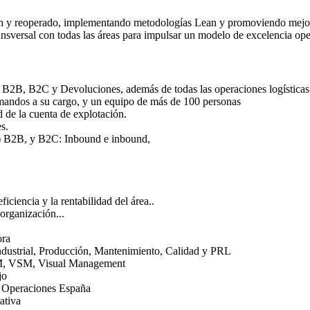
ción y reoperado, implementando metodologías Lean y promoviendo mejora
ransversal con todas las áreas para impulsar un modelo de excelencia op
es B2B, B2C y Devoluciones, además de todas las operaciones logísticas 
 mandos a su cargo, y un equipo de más de 100 personas
d de la cuenta de explotación.
s.
il) B2B, y B2C: Inbound e inbound,
ficiencia y la rentabilidad del área..
 organización...
ora
ndustrial, Producción, Mantenimiento, Calidad y PRL
PM, VSM, Visual Management
jo
e Operaciones España
ativa