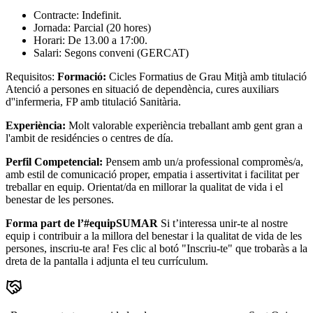
Contracte: Indefinit.
Jornada: Parcial (20 hores)
Horari: De 13.00 a 17:00.
Salari: Segons conveni (GERCAT)
Requisitos:
Formació:
Cicles Formatius de Grau Mitjà amb titulació
Atenció a persones en situació de dependència, cures auxiliars
d''infermeria, FP amb titulació Sanitària.
Experiència:
Molt valorable experiència treballant amb gent gran a
l'ambit de residéncies o centres de día.
Perfil Competencial:
Pensem amb un/a professional compromès/a,
amb estil de comunicació proper, empatia i assertivitat i facilitat per
treballar en equip. Orientat/da en millorar la qualitat de vida i el
benestar de les persones.
Forma part de l’#equipSUMAR
Si t’interessa unir-te al nostre
equip i contribuir a la millora del benestar i la qualitat de vida de les
persones, inscriu-te ara! Fes clic al botó "Inscriu-te" que trobaràs a la
dreta de la pantalla i adjunta el teu currículum.