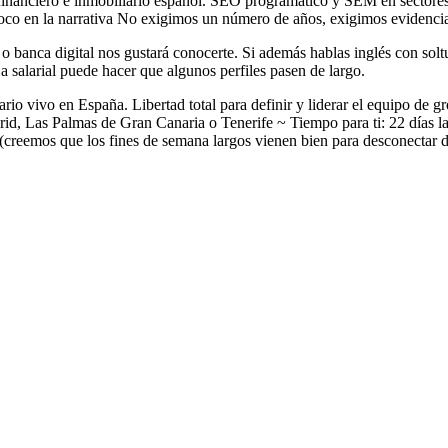
 financiero e inmobiliario español. SEO programatico y SEM en sectores
 foco en la narrativa No exigimos un número de años, exigimos evidencia
g o banca digital nos gustará conocerte. Si además hablas inglés con sol
 salarial puede hacer que algunos perfiles pasen de largo.
io vivo en España. Libertad total para definir y liderar el equipo de 
id, Las Palmas de Gran Canaria o Tenerife ~ Tiempo para ti: 22 días la
 (creemos que los fines de semana largos vienen bien para desconectar d