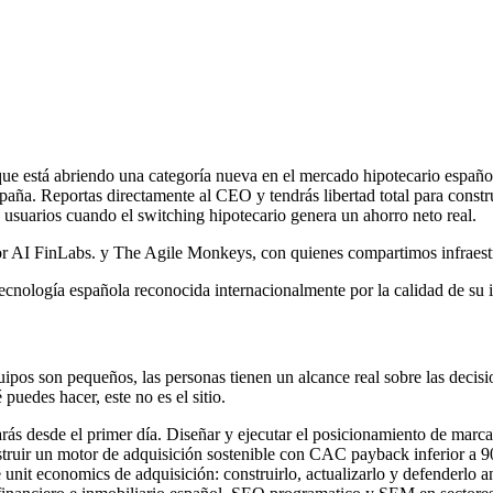
ue está abriendo una categoría nueva en el mercado hipotecario español.
ña. Reportas directamente al CEO y tendrás libertad total para construi
s usuarios cuando el switching hipotecario genera un ahorro neto real.
r AI FinLabs. y The Agile Monkeys, con quienes compartimos infraestru
logía española reconocida internacionalmente por la calidad de su ing
pos son pequeños, las personas tienen un alcance real sobre las decisio
puedes hacer, este no es el sitio.
ás desde el primer día. Diseñar y ejecutar el posicionamiento de marca 
nstruir un motor de adquisición sostenible con CAC payback inferior 
it economics de adquisición: construirlo, actualizarlo y defenderlo ant