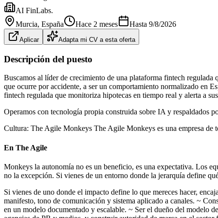
AI FinLabs.
Murcia
, España
Hace 2 meses
Hasta
9/8/2026
Aplicar
Adapta mi CV a esta oferta
Descripción del puesto
Buscamos al líder de crecimiento de una plataforma fintech regulada q
que ocurre por accidente, a ser un comportamiento normalizado en Espa
fintech regulada que monitoriza hipotecas en tiempo real y alerta a su
Operamos con tecnología propia construida sobre IA y respaldados po
Cultura: The Agile Monkeys The Agile Monkeys es una empresa de tecno
En The Agile
Monkeys la autonomía no es un beneficio, es una expectativa. Los equi
no la excepción. Si vienes de un entorno donde la jerarquía define qué 
Si vienes de uno donde el impacto define lo que mereces hacer, encajar
manifesto, tono de comunicación y sistema aplicado a canales. ~ Co
en un modelo documentado y escalable. ~ Ser el dueño del modelo de un