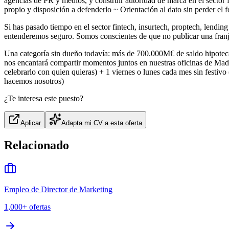
agencias de PR y medios, y construir autoridad de marca en el sector
propio y disposición a defenderlo ~ Orientación al dato sin perder el
Si has pasado tiempo en el sector fintech, insurtech, proptech, lendin
entenderemos seguro. Somos conscientes de que no publicar una franja
Una categoría sin dueño todavía: más de 700.000M€ de saldo hipotecar
nos encantará compartir momentos juntos en nuestras oficinas de Madr
celebrarlo con quien quieras) + 1 viernes o lunes cada mes sin festivo
hacemos nosotros)
¿Te interesa este puesto?
Aplicar
Adapta mi CV a esta oferta
Relacionado
Empleo de Director de Marketing
1,000+
ofertas