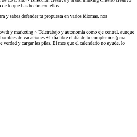
 de CPC alto ~ Dirección creativa y brand thinking Criterio creativo
 de lo que has hecho con ellos.
tura y sabes defender tu propuesta en varios idiomas, nos
growth y marketing ~ Teletrabajo y autonomía como eje central, aunque
borables de vacaciones +1 día libre el día de tu cumpleaños (para
e verdad y cargar las pilas. El mes que el calendario no ayude, lo