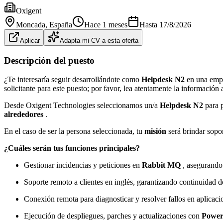
Oxigent
Moncada
, España
Hace 1 meses
Hasta
17/8/2026
Aplicar
Adapta mi CV a esta oferta
Descripción del puesto
¿Te interesaría seguir desarrollándote como
Helpdesk N2
en una empr
solicitante para este puesto; por favor, lea atentamente la información
Desde Oxigent Technologies seleccionamos un/a
Helpdesk N2
para p
alrededores
.
En el caso de ser la persona seleccionada, tu
misión
será brindar sopo
¿Cuáles serán tus funciones principales?
Gestionar incidencias y peticiones en
Rabbit MQ
, asegurando
Soporte remoto a clientes en inglés, garantizando continuidad de
Conexión remota para diagnosticar y resolver fallos en aplicaci
Ejecución de despliegues, parches y actualizaciones con
Power