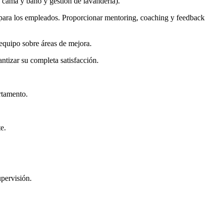
e cama y baño y gestión de lavandería).
lo para los empleados. Proporcionar mentoring, coaching y feedback
 equipo sobre áreas de mejora.
ntizar su completa satisfacción.
rtamento.
e.
pervisión.