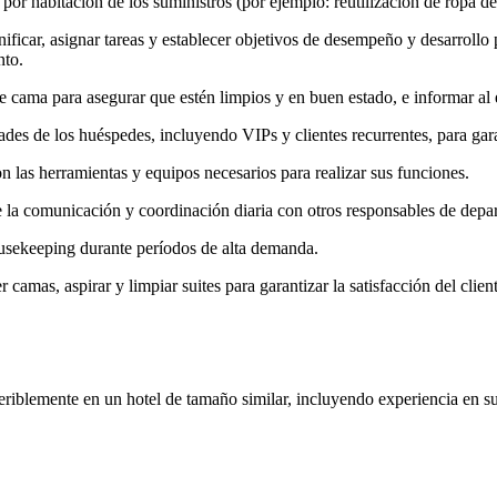
por habitación de los suministros (por ejemplo: reutilización de ropa d
anificar, asignar tareas y establecer objetivos de desempeño y desarrol
nto.
 de cama para asegurar que estén limpios y en buen estado, e informar al
ades de los huéspedes, incluyendo VIPs y clientes recurrentes, para gara
 las herramientas y equipos necesarios para realizar sus funciones.
e la comunicación y coordinación diaria con otros responsables de depa
ousekeeping durante períodos de alta demanda.
camas, aspirar y limpiar suites para garantizar la satisfacción del client
riblemente en un hotel de tamaño similar, incluyendo experiencia en su