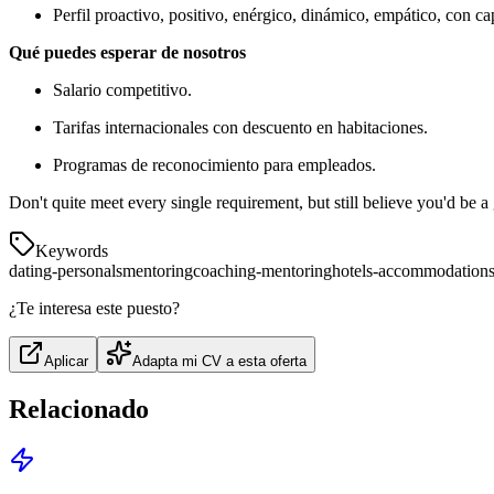
Perfil proactivo, positivo, enérgico, dinámico, empático, con c
Qué puedes esperar de nosotros
Salario competitivo.
Tarifas internacionales con descuento en habitaciones.
Programas de reconocimiento para empleados.
Don't quite meet every single requirement, but still believe you'd be a 
Keywords
dating-personals
mentoring
coaching-mentoring
hotels-accommodation
¿Te interesa este puesto?
Aplicar
Adapta mi CV a esta oferta
Relacionado