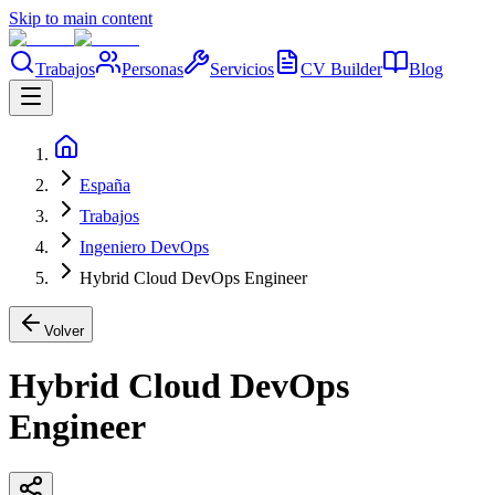
Skip to main content
Trabajos
Personas
Servicios
CV Builder
Blog
España
Trabajos
Ingeniero DevOps
Hybrid Cloud DevOps Engineer
Volver
Hybrid Cloud DevOps
Engineer