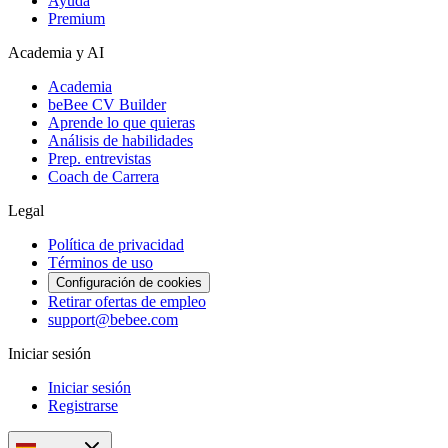
Ayuda
Premium
Academia y AI
Academia
beBee CV Builder
Aprende lo que quieras
Análisis de habilidades
Prep. entrevistas
Coach de Carrera
Legal
Política de privacidad
Términos de uso
Configuración de cookies
Retirar ofertas de empleo
support@bebee.com
Iniciar sesión
Iniciar sesión
Registrarse