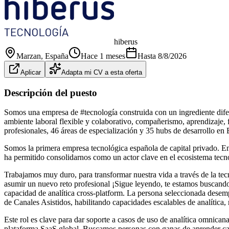
hiberus
Marzan
, España
Hace 1 meses
Hasta
8/8/2026
Aplicar
Adapta mi CV a esta oferta
Descripción del puesto
Somos una empresa de #tecnología construida con un ingrediente dife
ambiente laboral flexible y colaborativo, compañerismo, aprendizaje,
profesionales, 46 áreas de especialización y 35 hubs de desarrollo e
Somos la primera empresa tecnológica española de capital privado. E
ha permitido consolidarnos como un actor clave en el ecosistema tecn
Trabajamos muy duro, para transformar nuestra vida a través de la tecn
asumir un nuevo reto profesional ¡Sigue leyendo, te estamos buscando
capacidad de analítica cross-platform. La persona seleccionada desemp
de Canales Asistidos, habilitando capacidades escalables de analítica, r
Este rol es clave para dar soporte a casos de uso de analítica omnican
plataforma SaaS global. Buscamos personas con ganas de aprender cada