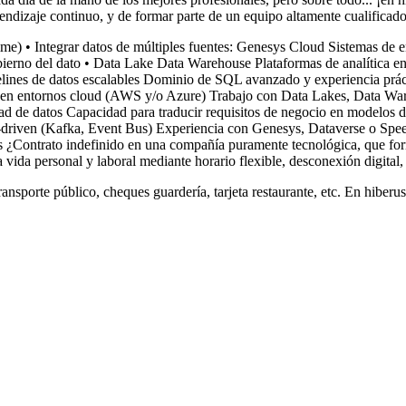
ndizaje continuo, y de formar parte de un equipo altamente cualificado 
l-time) • Integrar datos de múltiples fuentes: Genesys Cloud Sistemas d
gobierno del dato • Data Lake Data Warehouse Plataformas de analítica en
pelines de datos escalables Dominio de SQL avanzado y experiencia pr
 en entornos cloud (AWS y/o Azure) Trabajo con Data Lakes, Data Wareh
ad de datos Capacidad para traducir requisitos de negocio en modelos de
-driven (Kafka, Event Bus) Experiencia con Genesys, Dataverse o Spee
es ¿Contrato indefinido en una compañía puramente tecnológica, que fo
 vida personal y laboral mediante horario flexible, desconexión digital
transporte público, cheques guardería, tarjeta restaurante, etc. En hib