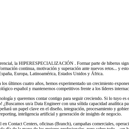
rencial, la HIPERESPECIALIZACIÓN . Formar parte de hiberus significa
 formación continua, motivación y superación ante nuevos retos... y est
n España, Europa, Latinoamérica, Estados Unidos y África.
n los últimos cuatro años, hemos experimentado un crecimiento exponen
ológico español y mantenernos competitivos frente a los líderes intern
ología y queremos contar contigo para seguir creciendo. Si lo tuyo es el
! ¿Buscamos un/a Data Engineer con una sólida capacidad analítica para
eñará un papel clave en el diseño, integración, procesamiento y gobier
eporting, inteligencia artificial y generación de insights de negocio.
al en Contact Centers, oficinas (Branch), campañas comerciales, operacion
 día de la mano de los mejores profesionales, pero sobre todo... ¡en h