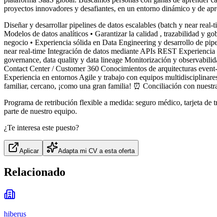
proyectos innovadores y desafiantes, en un entorno dinámico y de apre
Diseñar y desarrollar pipelines de datos escalables (batch y near rea
Modelos de datos analíticos • Garantizar la calidad , trazabilidad y 
negocio • Experiencia sólida en Data Engineering y desarrollo de pi
near real-time Integración de datos mediante APIs REST Experiencia
governance, data quality y data lineage Monitorización y observabilid
Contact Center / Customer 360 Conocimientos de arquitecturas event
Experiencia en entornos Agile y trabajo con equipos multidisciplinar
familiar, cercano, ¡como una gran familia! ⏰ Conciliación con nuestra
Programa de retribución flexible a medida: seguro médico, tarjeta de 
parte de nuestro equipo.
¿Te interesa este puesto?
Aplicar
Adapta mi CV a esta oferta
Relacionado
hiberus