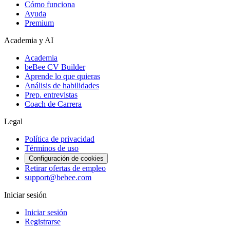
Cómo funciona
Ayuda
Premium
Academia y AI
Academia
beBee CV Builder
Aprende lo que quieras
Análisis de habilidades
Prep. entrevistas
Coach de Carrera
Legal
Política de privacidad
Términos de uso
Configuración de cookies
Retirar ofertas de empleo
support@bebee.com
Iniciar sesión
Iniciar sesión
Registrarse