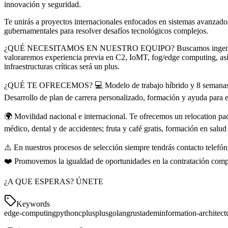
innovación y seguridad.
Te unirás a proyectos internacionales enfocados en sistemas avanzado
gubernamentales para resolver desafíos tecnológicos complejos.
¿QUÉ NECESITAMOS EN NUESTRO EQUIPO? Buscamos ingenieros/as de s
valoraremos experiencia previa en C2, IoMT, fog/edge computing, as
infraestructuras críticas será un plus.
¿QUÉ TE OFRECEMOS? 💻 Modelo de trabajo híbrido y 8 semanas al año 
Desarrollo de plan de carrera personalizado, formación y ayuda para e
🌍 Movilidad nacional e internacional. Te ofrecemos un relocation pa
médico, dental y de accidentes; fruta y café gratis, formación en salu
⚠️ En nuestros procesos de selección siempre tendrás contacto telefónic
❤️ Promovemos la igualdad de oportunidades en la contratación compr
¿A QUE ESPERAS? ÚNETE
Keywords
edge-computing
python
cplusplus
golang
rust
adem
information-architect