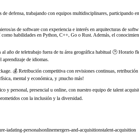
s de defensa, trabajando con equipos multidisciplinares, participando
oftware con experiencia e interés en arquitecturas de software, 
í como habilidades en Python, C++, Go o Rust. Además, el conocimiento
de teletrabajo fuera de tu área geográfica habitual 🕑 Horario flexib
l aprendizaje de idiomas.
ckage. 💰 Retribución competitiva con revisiones continuas, retribució
d física, mental y económica, y ¡mucho más!
o y personal, presencial u online, con nuestro equipo de talent acquisiti
ometidos con la inclusión y la diversidad.
ure-ia
dating-personals
online
mergers-and-acquisitions
talent-acquisition