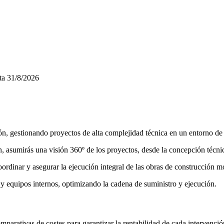
ta
31/8/2026
ón, gestionando proyectos de alta complejidad técnica en un entorno de
umirás una visión 360º de los proyectos, desde la concepción técnica 
oordinar y asegurar la ejecución integral de las obras de construcción m
 equipos internos, optimizando la cadena de suministro y ejecución.
parativas de costes para garantizar la rentabilidad de cada intervenció