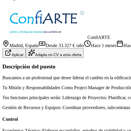
ConfiARTE
Madrid
, España
Desde 33.327 € /año
Hace 1 meses
Has
Aplicar
Adapta mi CV a esta oferta
Descripción del puesto
Buscamos a un profesional que desee liderar el cambio en la edificaci
Tu Misión y Responsabilidades Como Project Manager de Producción, as
Tus funciones principales serán: Liderazgo de Proyectos: Planificar, c
Gestión de Recursos y Equipos: Coordinar proveedores, subcontratas y
Control
Económico-Técnico: Elaborar escandallos, estudios de viabilidad y com