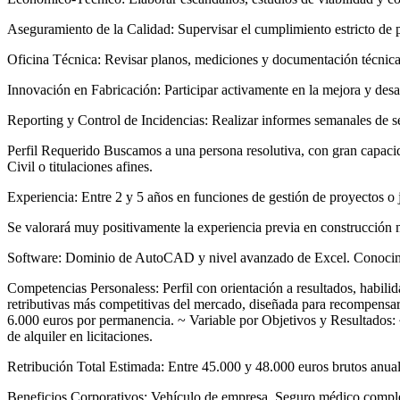
Aseguramiento de la Calidad: Supervisar el cumplimiento estricto de p
Oficina Técnica: Revisar planos, mediciones y documentación técnica,
Innovación en Fabricación: Participar activamente en la mejora y desar
Reporting y Control de Incidencias: Realizar informes semanales de se
Perfil Requerido Buscamos a una persona resolutiva, con gran capacid
Civil o titulaciones afines.
Experiencia: Entre 2 y 5 años en funciones de gestión de proyectos o j
Se valorará muy positivamente la experiencia previa en construcción m
Software: Dominio de AutoCAD y nivel avanzado de Excel. Conocimi
Competencias Personaless: Perfil con orientación a resultados, habili
retributivas más competitivas del mercado, diseñada para recompensar 
6.000 euros por permanencia. ~ Variable por Objetivos y Resultados: 
de alquiler en licitaciones.
Retribución Total Estimada: Entre 45.000 y 48.000 euros brutos anual
Beneficios Corporativos: Vehículo de empresa. Seguro médico comple