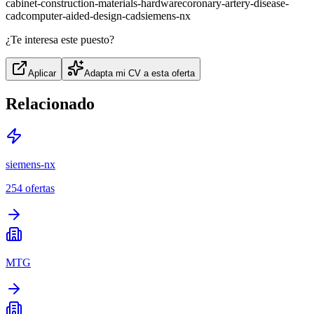
cabinet-construction-materials-hardware
coronary-artery-disease-
cad
computer-aided-design-cad
siemens-nx
¿Te interesa este puesto?
Aplicar
Adapta mi CV a esta oferta
Relacionado
siemens-nx
254
ofertas
MTG