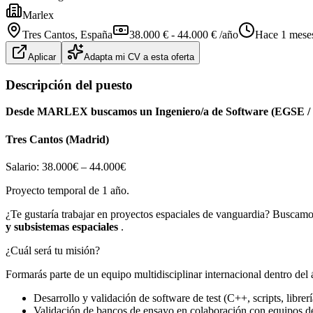
Marlex
Tres Cantos
, España
38.000 € - 44.000 € /año
Hace 1 mese
Aplicar
Adapta mi CV a esta oferta
Descripción del puesto
Desde MARLEX buscamos un Ingeniero/a de Software (EGSE / 
Tres Cantos (Madrid)
Salario: 38.000€ – 44.000€
Proyecto temporal de 1 año.
¿Te gustaría trabajar en proyectos espaciales de vanguardia? Buscamos
y subsistemas espaciales
.
¿Cuál será tu misión?
Formarás parte de un equipo multidisciplinar internacional dentro de
Desarrollo y validación de software de test (C++, scripts, librer
Validación de bancos de ensayo en colaboración con equipos 