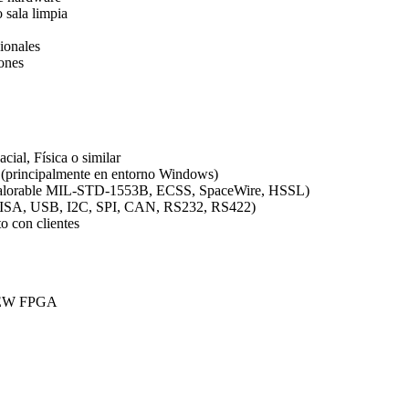
 sala limpia
cionales
iones
ial, Física o similar
s
(principalmente en entorno Windows)
 (valorable MIL-STD-1553B, ECSS, SpaceWire, HSSL)
, VISA, USB, I2C, SPI, CAN, RS232, RS422)
to con clientes
VIEW FPGA