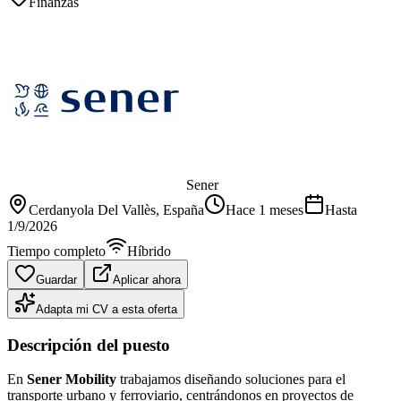
Finanzas
Sener
Cerdanyola Del Vallès
, España
Hace 1 meses
Hasta
1/9/2026
Tiempo completo
Híbrido
Guardar
Aplicar ahora
Adapta mi CV a esta oferta
Descripción del puesto
En
Sener Mobility
trabajamos diseñando soluciones para el
transporte urbano y ferroviario, centrándonos en proyectos de