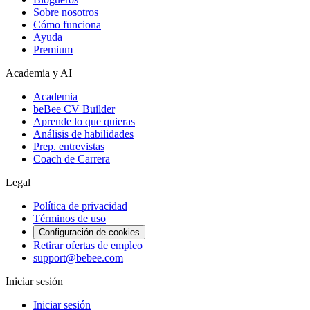
Sobre nosotros
Cómo funciona
Ayuda
Premium
Academia y AI
Academia
beBee CV Builder
Aprende lo que quieras
Análisis de habilidades
Prep. entrevistas
Coach de Carrera
Legal
Política de privacidad
Términos de uso
Configuración de cookies
Retirar ofertas de empleo
support@bebee.com
Iniciar sesión
Iniciar sesión