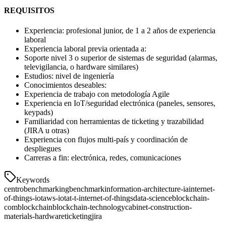
REQUISITOS
Experiencia: profesional junior, de 1 a 2 años de experiencia
laboral
Experiencia laboral previa orientada a:
Soporte nivel 3 o superior de sistemas de seguridad (alarmas,
televigilancia, o hardware similares)
Estudios: nivel de ingeniería
Conocimientos deseables:
Experiencia de trabajo con metodología Agile
Experiencia en IoT/seguridad electrónica (paneles, sensores,
keypads)
Familiaridad con herramientas de ticketing y trazabilidad
(JIRA u otras)
Experiencia con flujos multi-país y coordinación de
despliegues
Carreras a fin: electrónica, redes, comunicaciones
Keywords
centro
benchmarking
benchmark
information-architecture-ia
internet-
of-things-iot
aws-iot
at-t-internet-of-things
data-science
blockchain-
com
blockchain
blockchain-technology
cabinet-construction-
materials-hardware
ticketing
jira