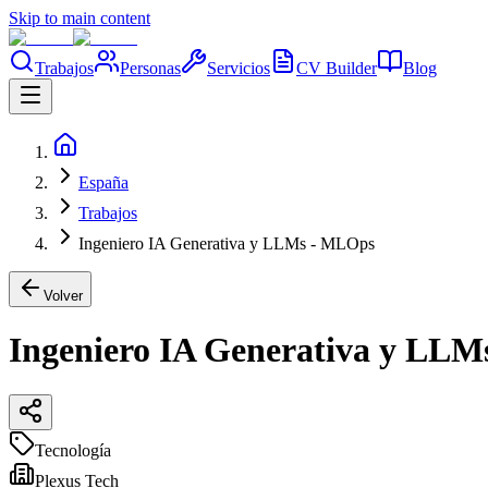
Skip to main content
Trabajos
Personas
Servicios
CV Builder
Blog
España
Trabajos
Ingeniero IA Generativa y LLMs - MLOps
Volver
Ingeniero IA Generativa y LL
Tecnología
Plexus Tech