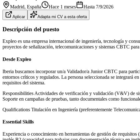
Madrid
, España
Hace 1 meses
Hasta
7/9/2026
Aplicar
Adapta mi CV a esta oferta
Descripción del puesto
Expleo es una empresa internacional de ingeniería, tecnología y consul
proyectos de señalización, telecomunicaciones y sistemas CBTC para lo
Desde Expleo
Iberia buscamos incorporar un/a Validador/a Junior CBTC para partici
entornos críticos y regulados. La persona seleccionada se integrará en
requisitos del sistema.
Responsibilities Actividades de verificación y validación (V&V) de s
Soporte en campañas de pruebas, tanto documentales como funcionale
Qualifications Titulación en Ingeniería (preferentemente Telecomunica
Essential Skills
Experiencia o conocimiento en herramientas de gestión de requisitos (D
inglés B2 (capacidad para trabajar con documentación técnica en inglé