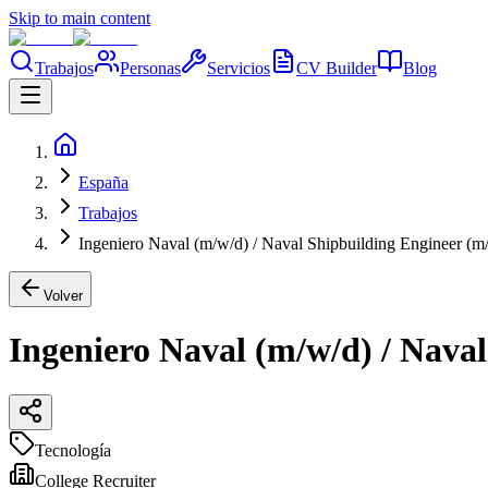
Skip to main content
Trabajos
Personas
Servicios
CV Builder
Blog
España
Trabajos
Ingeniero Naval (m/w/d) / Naval Shipbuilding Engineer (m
Volver
Ingeniero Naval (m/w/d) / Nava
Tecnología
College Recruiter