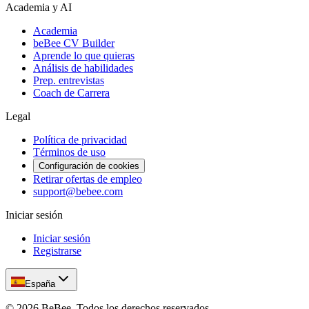
Academia y AI
Academia
beBee CV Builder
Aprende lo que quieras
Análisis de habilidades
Prep. entrevistas
Coach de Carrera
Legal
Política de privacidad
Términos de uso
Configuración de cookies
Retirar ofertas de empleo
support@bebee.com
Iniciar sesión
Iniciar sesión
Registrarse
España
©
2026
BeBee.
Todos los derechos reservados.