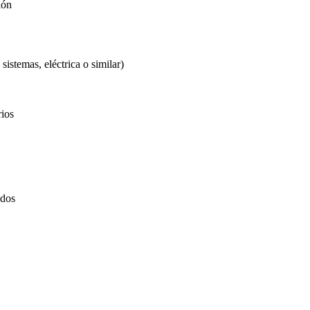
ión
sistemas, eléctrica o similar)
rios
ados