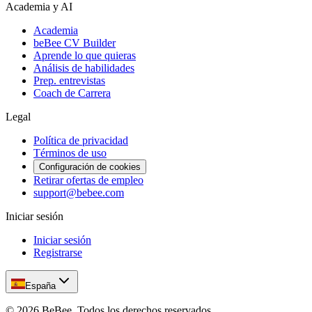
Academia y AI
Academia
beBee CV Builder
Aprende lo que quieras
Análisis de habilidades
Prep. entrevistas
Coach de Carrera
Legal
Política de privacidad
Términos de uso
Configuración de cookies
Retirar ofertas de empleo
support@bebee.com
Iniciar sesión
Iniciar sesión
Registrarse
España
©
2026
BeBee.
Todos los derechos reservados.