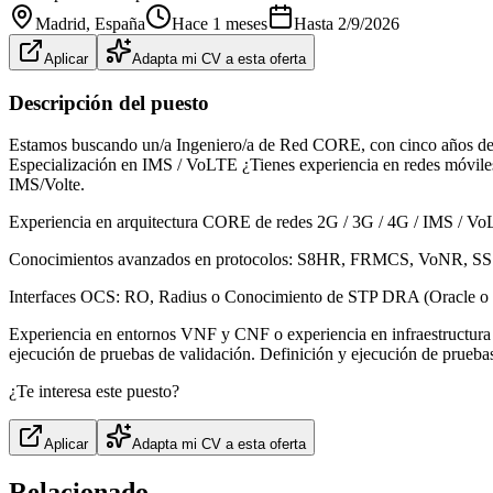
Madrid
, España
Hace 1 meses
Hasta
2/9/2026
Aplicar
Adapta mi CV a esta oferta
Descripción del puesto
Estamos buscando un/a Ingeniero/a de Red CORE, con cinco años de e
Especialización en IMS / VoLTE ¿Tienes experiencia en redes móviles 
IMS/Volte.
Experiencia en arquitectura CORE de redes 2G / 3G / 4G / IMS / V
Conocimientos avanzados en protocolos: S8HR, FRMCS, VoNR, S
Interfaces OCS: RO, Radius o Conocimiento de STP DRA (Oracle o 
Experiencia en entornos VNF y CNF o experiencia en infraestructura 
ejecución de pruebas de validación. Definición y ejecución de prueba
¿Te interesa este puesto?
Aplicar
Adapta mi CV a esta oferta
Relacionado