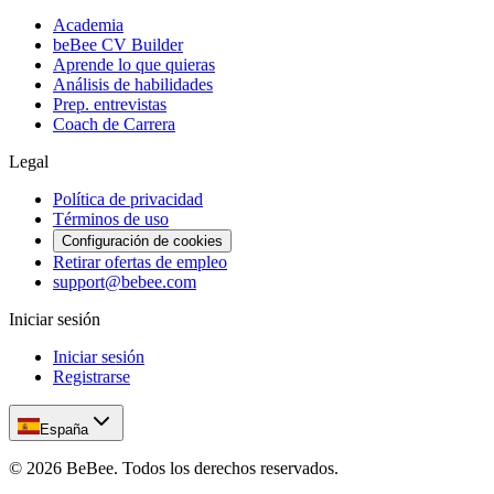
Academia
beBee CV Builder
Aprende lo que quieras
Análisis de habilidades
Prep. entrevistas
Coach de Carrera
Legal
Política de privacidad
Términos de uso
Configuración de cookies
Retirar ofertas de empleo
support@bebee.com
Iniciar sesión
Iniciar sesión
Registrarse
España
©
2026
BeBee.
Todos los derechos reservados.