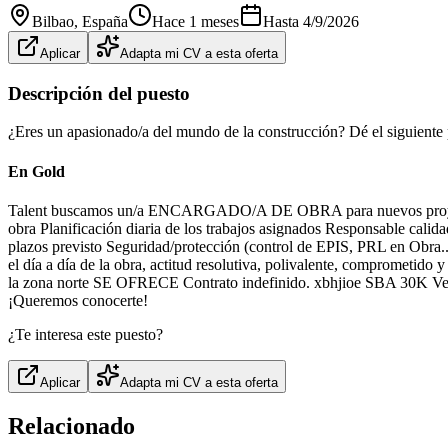
Bilbao
, España
Hace 1 meses
Hasta
4/9/2026
Aplicar
Adapta mi CV a esta oferta
Descripción del puesto
¿Eres un apasionado/a del mundo de la construcción? Dé el siguiente pa
En Gold
Talent buscamos un/a ENCARGADO/A DE OBRA para nuevos proyect
obra Planificación diaria de los trabajos asignados Responsable calida
plazos previsto Seguridad/protección (control de EPIS, PRL en Obra..
el día a día de la obra, actitud resolutiva, polivalente, comprometi
la zona norte SE OFRECE Contrato indefinido. xbhjioe SBA 30K Vehí
¡Queremos conocerte!
¿Te interesa este puesto?
Aplicar
Adapta mi CV a esta oferta
Relacionado