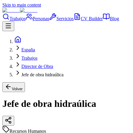
Skip to main content
Trabajos
Personas
Servicios
CV Builder
Blog
España
Trabajos
Director de Obra
Jefe de obra hidraúlica
Volver
Jefe de obra hidraúlica
Recursos Humanos