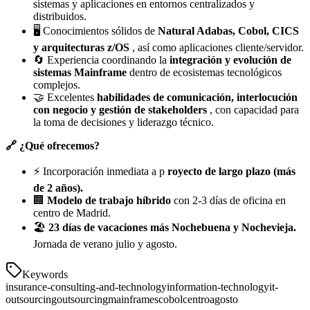
sistemas y aplicaciones en entornos centralizados y
distribuidos.
🖥️ Conocimientos sólidos de
Natural Adabas, Cobol, CICS
y arquitecturas z/OS
, así como aplicaciones cliente/servidor.
🔄 Experiencia coordinando la
integración y evolución de
sistemas Mainframe
dentro de ecosistemas tecnológicos
complejos.
🤝 Excelentes
habilidades de comunicación, interlocución
con negocio y gestión de stakeholders
, con capacidad para
la toma de decisiones y liderazgo técnico.
🔗 ¿Qué ofrecemos?
⚡ Incorporación inmediata a p
royecto de largo plazo (más
de 2 años).
🏢
Modelo de trabajo híbrido
con 2-3 días de oficina en
centro de Madrid.
🏖️
23 días de vacaciones más Nochebuena y Nochevieja.
Jornada de verano julio y agosto.
Keywords
insurance-consulting-and-technology
information-technology
it-
outsourcing
outsourcing
mainframes
cobol
centro
agosto