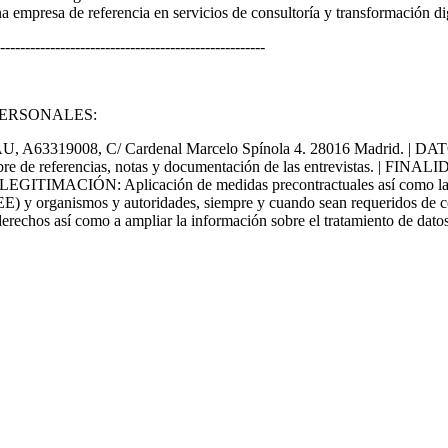
 empresa de referencia en servicios de consultoría y transformación dig
-----------------------------------------------------
PERSONALES:
, C/ Cardenal Marcelo Spínola 4. 28016 Madrid. | DATOS RECO
ombre de referencias, notas y documentación de las entrevistas. | FINAL
ITIMACIÓN: Aplicación de medidas precontractuales así como la in
rganismos y autoridades, siempre y cuando sean requeridos de confo
 como a ampliar la información sobre el tratamiento de datos perso