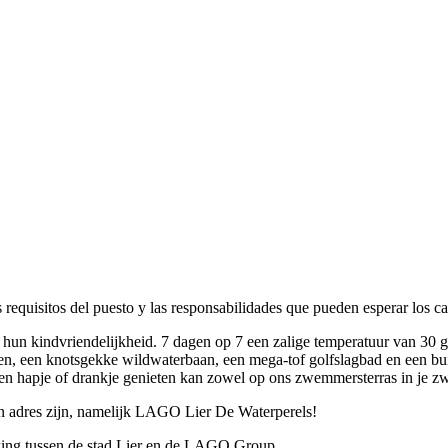
equisitos del puesto y las responsabilidades que pueden esperar los ca
un kindvriendelijkheid. 7 dagen op 7 een zalige temperatuur van 30 
nen, een knotsgekke wildwaterbaan, een mega-tof golfslagbad en een bui
en hapje of drankje genieten kan zowel op ons zwemmersterras in je z
én adres zijn, namelijk LAGO Lier De Waterperels!
king tussen de stad Lier en de LAGO Group.