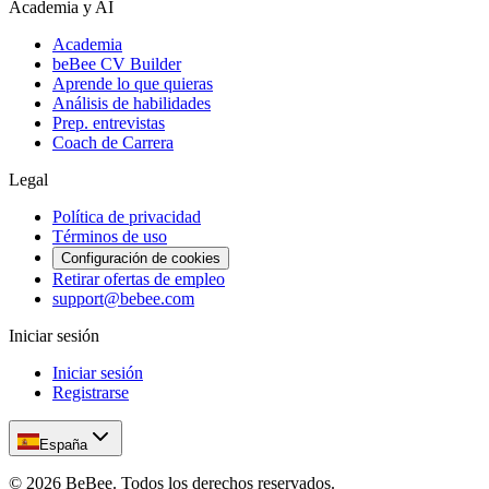
Academia y AI
Academia
beBee CV Builder
Aprende lo que quieras
Análisis de habilidades
Prep. entrevistas
Coach de Carrera
Legal
Política de privacidad
Términos de uso
Configuración de cookies
Retirar ofertas de empleo
support@bebee.com
Iniciar sesión
Iniciar sesión
Registrarse
España
©
2026
BeBee.
Todos los derechos reservados.