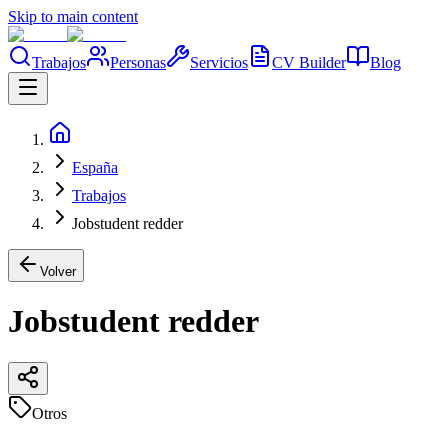
Skip to main content
Trabajos
Personas
Servicios
CV Builder
Blog
España
Trabajos
Jobstudent redder
Volver
Jobstudent redder
Otros