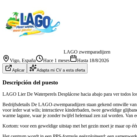
LAGO zwemparadijzen
Vigo
, España
Hace 1 meses
Hasta
18/8/2026
Aplicar
Adapta mi CV a esta oferta
Descripción del puesto
LAGO Lier De Waterperels Desplácese hacia abajo para ver todos los r
Bedrijfsdetails De LAGO-zwemparadijzen staan gekend omwille van h
voor ieder wat wils; interactieve kinderbaden, twee geweldige glijba
warme lagune, waar je zonder twijfel helemaal zen zal worden. Van e
Kortom: voor een geweldige uitstap met het gezin moet je maar op é
Het centrum wordt in een PPS-formule geëxploiteerd: een samenwer