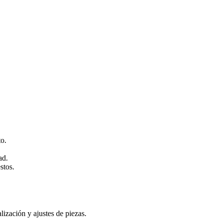
o.
ad.
stos.
lización y ajustes de piezas.