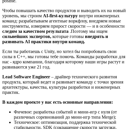
posible.
Чтобы повышать качество продуктов и выводить их на новый
уровень, мы строим
AI-first-культуру
внутри инженерных
команд: разрабатываем агентные воркфлоу, внедряем новые
инструменты, измеряем прирост скорости — и в особенности
следим за качеством результата
.Поэтому мы ищем
сильнейших экспертов,
которые готовы
внедрять и
развивать AI практики внутри команд.
Если ты работаешь с Unity, но хотел бы попробовать свои
силы в С++, мы готовы тебе помочь. Команды разработки для
нас - ядро компании, благодаря которому наши игры растут и
развиваются уже 21 год.
Lead Software Engineer
– драйвер технического развития
продукта, который ведет и развивает команду с точки зрения
архитектуры, качества, культуры разработки и инженерных
практик.
В каждом проекте у нас есть основные направления:
Фичевое: разработка событий и мини-игр с нуля (от
различных соревнований до мини-игр типа Merge);
Техническое: оптимизация, поддержка технической
стабильности, SDK (сокращение скорости загрузки,