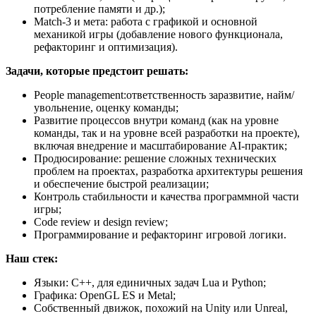
потребление памяти и др.);
Match-3 и мета: работа с графикой и основной
механикой игры (добавление нового функционала,
рефакторинг и оптимизация).
Задачи, которые предстоит решать:
People management:ответственность заразвитие, найм/
увольнение, оценку команды;
Развитие процессов внутри команд (как на уровне
команды, так и на уровне всей разработки на проекте),
включая внедрение и масштабирование AI-практик;
Продюсирование: решение сложных технических
проблем на проектах, разработка архитектуры решения
и обеспечение быстрой реализации;
Контроль стабильности и качества программной части
игры;
Code review и design review;
Программирование и рефакторинг игровой логики.
Наш стек:
Языки: С++, для единичных задач Lua и Python;
Графика: OpenGL ES и Metal;
Собственный движок, похожий на Unity или Unreal,