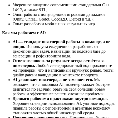
Уверенное владение современными стандартами С++
14/17, а также STL;
Опыт работы с популярными игровыми движками
(Unity, Unreal, Godot, Cocos2D, Defold и т.д.);
Опыт разработки мобильных казуальных игр.
Как мы работаем с AI:
AI — стандарт инженерной работы в команде, а не
опция.
Используем ежедневно в разработке: от
декомпозиции задач, навигации по кодовой базе до
генерации и рефакторинга кода.
Ответственность за результат всегда остаётся за
инженером.
Любой сгенерированный код проходит те
же проверки, что и написанный вручную: ревью, тесты,
quality gates и валидацию в контексте продукта.
AI усиливает инженера, а не заменяет его.
Мы
ожидаем, что с помощью AI инженер сможет быстрее
двигаться по задачам, брать на себя больший объём
работы и эффективнее решать сложные проблемы.
Делимся рабочими практиками внутри команды.
Хорошие сценарии использования AI, удачные подходы,
правила работы с репозиторием и агентные воркфлоу
становятся частью общей инженерной среды.
Постоянно улучшаем подход.
Инструменты быстро