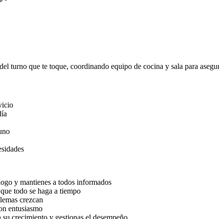
del turno que te toque, coordinando equipo de cocina y sala para asegur
vicio
día
 uno
esidades
álogo y mantienes a todos informados
r que todo se haga a tiempo
blemas crezcan
con entusiasmo
 su crecimiento y gestionas el desempeño