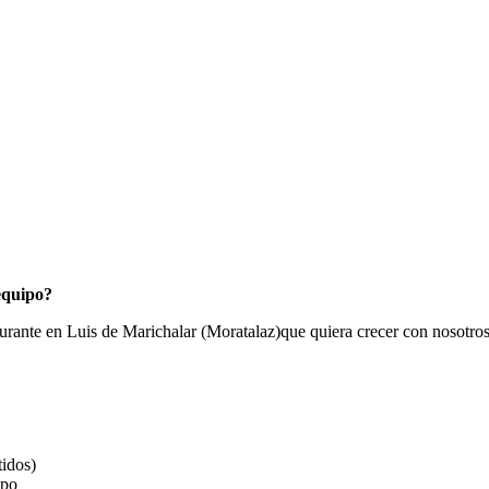
 equipo?
aurante en Luis de Marichalar (Moratalaz)que quiera crecer con nosotros
tidos)
mpo