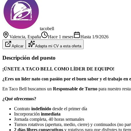
tacobell
Valencia
, España
Hace 1 meses
Hasta
1/9/2026
Aplicar
Adapta mi CV a esta oferta
Descripción del puesto
¡ÚNETE A TACO BELL COMO LÍDER DE EQUIPO!
¿Eres un líder nato con pasión por el buen sabor y el trabajo en
En Taco Bell buscamos un
Responsable de Turno
para nuestro rest
¿Qué ofrecemos?
Contrato
indefinido
desde el primer día
Incorporación
inmediata
Jornada completa, 40 horas semanales
Turnos rotativos (apertura, medio, cierre) y continuados (no par
2 días libres consecutivos
y rotativos para que disfrutes tu tie