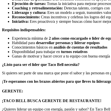
Ejecución de tareas:
Tomas la iniciativa para mejorar proceso
Coaching y retroalimentación:
Detectas talento, corriges con
Liderazgo y cultura:
Eres un modelo a seguir, transmites valor
Reconocimiento:
Creas incentivos y celebras los logros del eq
Iniciativa:
Eres proactivo/a y siempre buscas cómo hacer mejor
Requisitos indispensables:
Experiencia mínima de
2 años como encargado o líder de eq
Habilidad para
desarrollar personas y liderar equipos
Conocimientos básicos en
análisis de cuentas de resultados
Disponibilidad para trabajar en
turnos rotativos
Ganas de motivar y hacer crecer a tu equipo con buena energía
¿Listo para ser el líder que Taco Bell necesita?
Si quieres ser parte de una marca que pone el sabor y las personas en
¡Te esperamos con los brazos abiertos para que lleves tu liderazgo 
GERENTE:
¡TACO BELL BUSCA GERENTE DE RESTAURANTE!
¿Quieres liderar un equipo con energía, pasión y sabor? En Taco Be