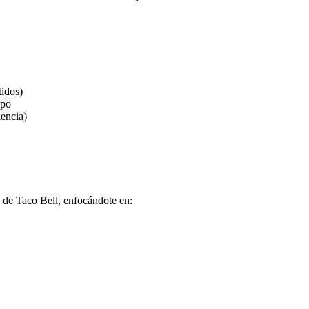
tidos)
mpo
lencia)
es de Taco Bell, enfocándote en: