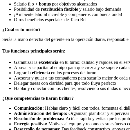
Salario fijo +
bonus
por objetivos alcanzados
Posibilidad de
retribución flexible
y salario bajo demanda
¡Ambiente laboral increíble y compañeros con buena onda!
Otros beneficios especiales de Taco Bell
¿Cuál es tu misión?
Serás la mano derecha del gerente en la operación diaria, responsable 
Tus funciones principales serán:
Garantizar la
excelencia
en tu turno: calidad y rapidez en el ser
Apoyar y capacitar al equipo para que crezca y se supere cada 
Lograr la
eficiencia
en los procesos del turno
Asesorar y guiar a tus compañeros para sacar lo mejor de cada
Delegar tareas con claridad para que todo fluya perfecto
Hablar y conectar con los clientes, resolviendo sus dudas o nec
¿Qué competencias te harán brillar?
Comunicación:
Hablas claro y fácil con todos, fomentas el di
Administración del tiempo:
Organizar, planificar y supervisa
Resolución de problemas:
Actúas rápido y evitas que los pro
Energía positiva:
Motivas al equipo y reconoces su esfuerzo 
Desarrollo de personas:
Das feedback constructivo, apoyas en