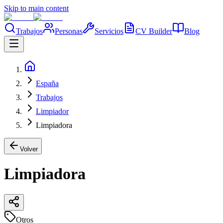
Skip to main content
Trabajos
Personas
Servicios
CV Builder
Blog
España
Trabajos
Limpiador
Limpiadora
Volver
Limpiadora
Otros