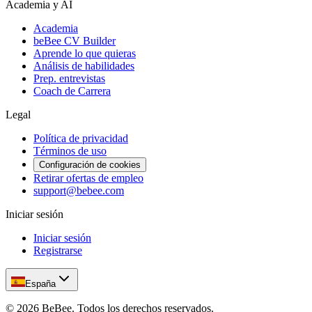
Academia y AI
Academia
beBee CV Builder
Aprende lo que quieras
Análisis de habilidades
Prep. entrevistas
Coach de Carrera
Legal
Política de privacidad
Términos de uso
Configuración de cookies
Retirar ofertas de empleo
support@bebee.com
Iniciar sesión
Iniciar sesión
Registrarse
España
©
2026
BeBee.
Todos los derechos reservados.