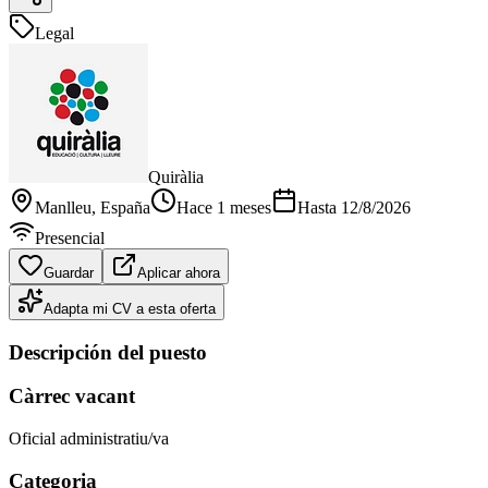
Legal
Quiràlia
Manlleu
, España
Hace 1 meses
Hasta
12/8/2026
Presencial
Guardar
Aplicar ahora
Adapta mi CV a esta oferta
Descripción del puesto
Càrrec vacant
Oficial administratiu/va
Categoria