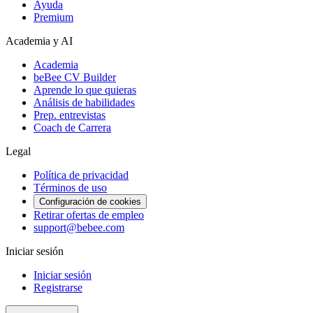
Ayuda
Premium
Academia y AI
Academia
beBee CV Builder
Aprende lo que quieras
Análisis de habilidades
Prep. entrevistas
Coach de Carrera
Legal
Política de privacidad
Términos de uso
Configuración de cookies
Retirar ofertas de empleo
support@bebee.com
Iniciar sesión
Iniciar sesión
Registrarse