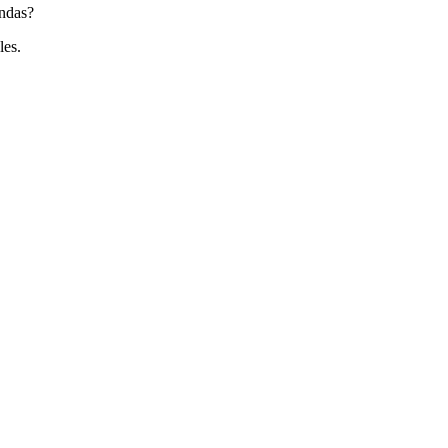
endas?
les.