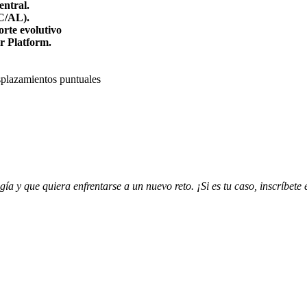
ntral.
C/AL).
orte evolutivo
r Platform.
splazamientos puntuales
ía y que quiera enfrentarse a un nuevo reto. ¡Si es tu caso, inscríbet