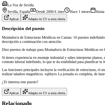
La Voz de Sevilla
Sevilla
, España
Desde 2000 € /mes
Hace 1 meses
Hasta
Aplicar
Adapta mi CV a esta oferta
Descripción del puesto
Montador/a de Estructuras Metálicas en Camas: 10 puestos indefinidos 
descripción a continuación con atención.
Diez puestos de trabajo para Montador/a de Estructuras Metálicas en 
Si tienes experiencia en montaje industrial y sabes interpretar plano
contrato laboral indefinido, lo que te da estabilidad para planificar tu f
Las funciones principales incluyen la verificación de estructuras, el 
realizar taladros magnéticos. xqbhyrx La jornada es completa, de lune
¿Te interesa este puesto?
Aplicar
Adapta mi CV a esta oferta
Relacionado