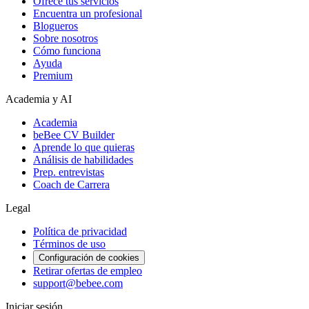
Ofrece tus servicios
Encuentra un profesional
Blogueros
Sobre nosotros
Cómo funciona
Ayuda
Premium
Academia y AI
Academia
beBee CV Builder
Aprende lo que quieras
Análisis de habilidades
Prep. entrevistas
Coach de Carrera
Legal
Política de privacidad
Términos de uso
Configuración de cookies
Retirar ofertas de empleo
support@bebee.com
Iniciar sesión