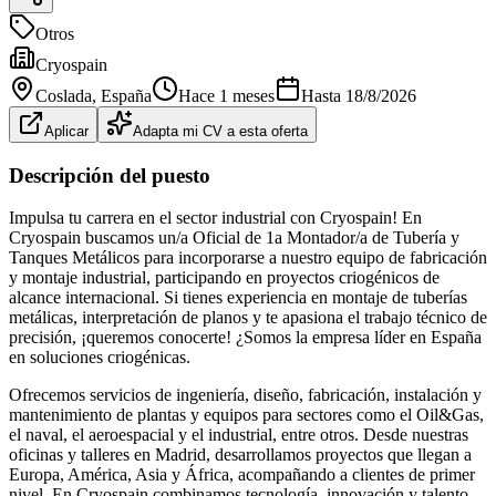
Otros
Cryospain
Coslada
, España
Hace 1 meses
Hasta
18/8/2026
Aplicar
Adapta mi CV a esta oferta
Descripción del puesto
Impulsa tu carrera en el sector industrial con Cryospain! En
Cryospain buscamos un/a Oficial de 1a Montador/a de Tubería y
Tanques Metálicos para incorporarse a nuestro equipo de fabricación
y montaje industrial, participando en proyectos criogénicos de
alcance internacional. Si tienes experiencia en montaje de tuberías
metálicas, interpretación de planos y te apasiona el trabajo técnico de
precisión, ¡queremos conocerte! ¿Somos la empresa líder en España
en soluciones criogénicas.
Ofrecemos servicios de ingeniería, diseño, fabricación, instalación y
mantenimiento de plantas y equipos para sectores como el Oil&Gas,
el naval, el aeroespacial y el industrial, entre otros. Desde nuestras
oficinas y talleres en Madrid, desarrollamos proyectos que llegan a
Europa, América, Asia y África, acompañando a clientes de primer
nivel. En Cryospain combinamos tecnología, innovación y talento