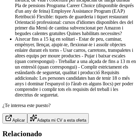
Pla de pensions Programa Career Choice (disponible després
d'un any de feina) Employee Assistance Program (EAP)
Retribució Flexible: tiquets de guarderia i tiquet restaurant
Orientació professional: cursos d'idiomes disponibles des del
primer dia Menú de cantina subvencionat per Amazon i
begudes calentes gratuïtes Quines habilitats necessites?
Aixecar fins a 15 kg en solitari - Estar de peu, caminar,
empènyer, llençar, ajupir-te, flexionar-te i assolir objectes
enlaire durant els torns - Usar carros, carretons, transpaletes i
altres equips per moure productes - Pujar i baixar escales
(quan correspongui) - Treballar a una alçada de fins a 13 m en
un entresòl (quan correspongui) - Complir estrictament els
estàndards de seguretat, qualitat i producció Requisits
addicionals: Les persones candidates han de tenir 18 o més
anys i dominar l'espanyol (o l'àrab en alguns llocs) per poder
comprendre i complir tots els requisits del treball i les
directrius de seguretat.
¿Te interesa este puesto?
Aplicar
Adapta mi CV a esta oferta
Relacionado