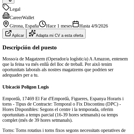
Legal
CareerWallet
Girona
, España
Hace 1 meses
Hasta
4/9/2026
Aplicar
Adapta mi CV a esta oferta
Descripción del puesto
Mosso/a de Magatzem (Operador/a logístic/a) A Amazon, entenem
que la feina va més enllà del lloc de treball. Per això tenim
oportunitats laborals als nostres magatzems que podrien ser
adequades per a tu.
Ubicació Polígon Logis
Empordà, 17469 El Far d'Empordà, Figueres, Espanya Horaris i
torns - Tipus de Contracte: Temporal o Fix Discontinu (DPC) -
Hores Disponibles: Segons el centre i la temporada, oferim
oportunitats a temps parcial (16-39 hores setmanals) oa temps
complet (més de 39 hores setmanals).
Torns: Torns rotatius i torns fixos segons necessitats operatives de