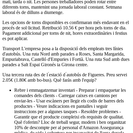
matí, tarda o nit. Les persones treballadores poden rotar entre
diferents torns, mantenint una jornada laboral constant. Setmana
laboral és de dilluns a diumenge.
Les opcions de torns disponibles es confirmaran més endavant en el
procés de sol·licitud. Retribució 10.56 € per hora pels torns de dia.
Pagament addicional per torns de nit, hores extraordinàries i festius
es pot aplicar.
Transport L'empresa posa a la disposició dels empleats tres línies
d'autobús. Una ruta Nord amb parades a Roses, Santa Margarida,
Empuriabrava, Castelló d'Empuries i Fortià. Una ruta Sud amb dues
parades a Salt Espai Gironés ia Girona centre.
Una tercera ruta des de l ́estació d ́autobús de Figueres. Preu servei
2.05€ (1.80€ amb bo-bus). Què faràs amb l'equip?
Rebre i emmagatzemar inventari - Preparar i empaquetar les
comandes dels clients - Carregar caixes en camions per
enviar-les - Usar escàners per llegir els codis de barres dels
productes - Veure indicacions en pantalles i seguir
instruccions per a algunes tasques - Resoldre problemes -
Garantir que el producte compleixi els requisits de qualitat.
Què t'oferim? Lloc de treball segur, modern i ben organitzat
10% de descompte per al personal d'Amazon Assegurança
mèdica, de vida i cobertura per incapacitat de llarga durada