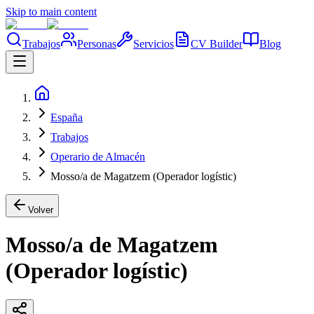
Skip to main content
Trabajos
Personas
Servicios
CV Builder
Blog
España
Trabajos
Operario de Almacén
Mosso/a de Magatzem (Operador logístic)
Volver
Mosso/a de Magatzem
(Operador logístic)