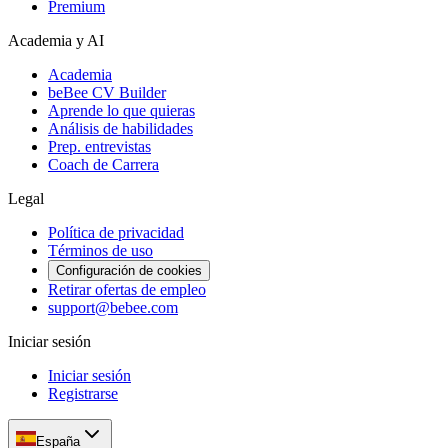
Premium
Academia y AI
Academia
beBee CV Builder
Aprende lo que quieras
Análisis de habilidades
Prep. entrevistas
Coach de Carrera
Legal
Política de privacidad
Términos de uso
Configuración de cookies
Retirar ofertas de empleo
support@bebee.com
Iniciar sesión
Iniciar sesión
Registrarse
España