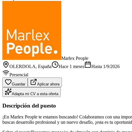
Marlex People
OLERDOLA
, España
Hace 1 meses
Hasta
1/9/2026
Presencial
Guardar
Aplicar ahora
Adapta mi CV a esta oferta
Descripción del puesto
¡En Marlex People te estamos buscando! Colaboramos con una importan
buscas desarrollo profesional y un nuevo desafío, ¡esta es tu oportuni