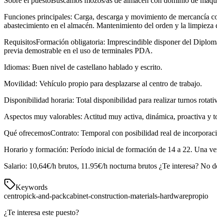
Sobre el puestoBuscamos mozos/as de almacén con dominio de maquin
Funciones principales: Carga, descarga y movimiento de mercancía con 
abastecimiento en el almacén. Mantenimiento del orden y la limpieza d
RequisitosFormación obligatoria: Imprescindible disponer del Diploma/
previa demostrable en el uso de terminales PDA.
Idiomas: Buen nivel de castellano hablado y escrito.
Movilidad: Vehículo propio para desplazarse al centro de trabajo.
Disponibilidad horaria: Total disponibilidad para realizar turnos rotat
Aspectos muy valorables: Actitud muy activa, dinámica, proactiva y tol
Qué ofrecemosContrato: Temporal con posibilidad real de incorporació
Horario y formación: Período inicial de formación de 14 a 22. Una vez
Salario: 10,64€/h brutos, 11.95€/h nocturna brutos ¿Te interesa? No d
Keywords
centro
pick-and-pack
cabinet-construction-materials-hardware
propio
¿Te interesa este puesto?