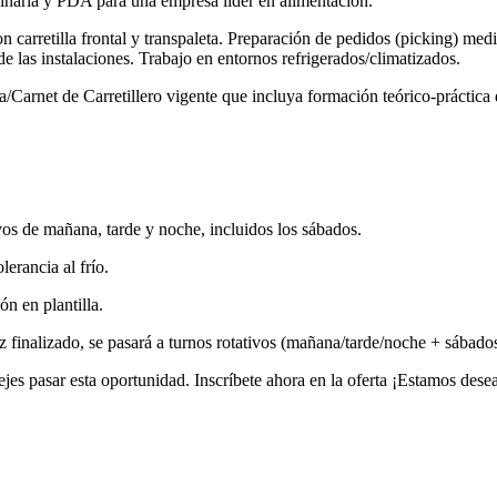
aria y PDA para una empresa líder en alimentación.
carretilla frontal y transpaleta. Preparación de pedidos (picking) med
e las instalaciones. Trabajo en entornos refrigerados/climatizados.
Carnet de Carretillero vigente que incluya formación teórico-práctica d
ivos de mañana, tarde y noche, incluidos los sábados.
erancia al frío.
n en plantilla.
 finalizado, se pasará a turnos rotativos (mañana/tarde/noche + sábados
ejes pasar esta oportunidad. Inscríbete ahora en la oferta ¡Estamos des