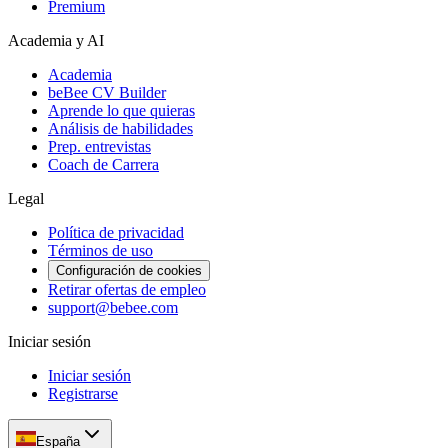
Premium
Academia y AI
Academia
beBee CV Builder
Aprende lo que quieras
Análisis de habilidades
Prep. entrevistas
Coach de Carrera
Legal
Política de privacidad
Términos de uso
Configuración de cookies
Retirar ofertas de empleo
support@bebee.com
Iniciar sesión
Iniciar sesión
Registrarse
España