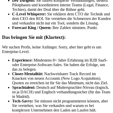
Der Dirigent:
Sie führen komplexe Verhandlungen, steuern
Pilotphasen und koordinieren interne Teams (Legal, Finance,
Techies), damit der Deal über die Bühne geht.
C-Level Whisperer:
Sie erklären dem CTO die Technik und
dem CEO den ROI. Sie verstehen die Schmerzen der Kunden
und verkaufen nicht nur ein Tool, sondern die Lösung.
Forecast King / Queen:
Ihre Zahlen stimmen. Punkt.
Das bringen Sie mit (Klartext):
Wir suchen Profis, keine Anfänger. Sorry, aber hier geht es um
Enterprise-Level.
Experience:
Mindestens 8+ Jahre Erfahrung im B2B SaaS-
oder Enterprise-Software-Sales. Sie haben die Erfolge, um
das zu belegen.
Closer-Mentalität:
Nachweisbarer Track Record im
Knacken von neuen Accounts (New Logo Acquisition).
Quoten zu erreichen ist für Sie das Minimum, nicht das Ziel.
Sprachtalent:
Deutsch auf Muttersprachler-Niveau (logisch,
ist ja DACH) und Englisch verhandlungssicher (für das Team
in Madrid).
Tech-Savvy:
Sie müssen nicht programmieren können, aber
Sie verstehen, was Sie verkaufen und warum es bei
komplexen Unternehmen den Laden am Laufen hält.