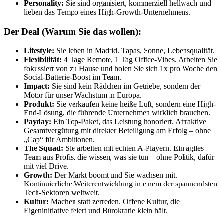
Personality:
Sie sind organisiert, kommerziell hellwach und
lieben das Tempo eines High-Growth-Unternehmens.
Der Deal (Warum Sie das wollen):
Lifestyle:
Sie leben in Madrid. Tapas, Sonne, Lebensqualität.
Flexibilität:
4 Tage Remote, 1 Tag Office-Vibes. Arbeiten Sie
fokussiert von zu Hause und holen Sie sich 1x pro Woche den
Social-Batterie-Boost im Team.
Impact:
Sie sind kein Rädchen im Getriebe, sondern der
Motor für unser Wachstum in Europa.
Produkt:
Sie verkaufen keine heiße Luft, sondern eine High-
End-Lösung, die führende Unternehmen wirklich brauchen.
Payday:
Ein Top-Paket, das Leistung honoriert. Attraktive
Gesamtvergütung mit direkter Beteiligung am Erfolg – ohne
„Cap“ für Ambitionen.
The Squad:
Sie arbeiten mit echten A-Playern. Ein agiles
Team aus Profis, die wissen, was sie tun – ohne Politik, dafür
mit viel Drive.
Growth:
Der Markt boomt und Sie wachsen mit.
Kontinuierliche Weiterentwicklung in einem der spannendsten
Tech-Sektoren weltweit.
Kultur:
Machen statt zerreden. Offene Kultur, die
Eigeninitiative feiert und Bürokratie klein hält.