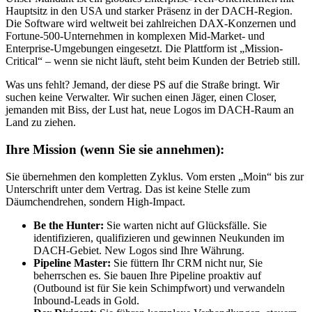
Hauptsitz in den USA und starker Präsenz in der DACH-Region.
Die Software wird weltweit bei zahlreichen DAX-Konzernen und
Fortune-500-Unternehmen in komplexen Mid-Market- und
Enterprise-Umgebungen eingesetzt. Die Plattform ist „Mission-
Critical“ – wenn sie nicht läuft, steht beim Kunden der Betrieb still.
Was uns fehlt? Jemand, der diese PS auf die Straße bringt. Wir
suchen keine Verwalter. Wir suchen einen Jäger, einen Closer,
jemanden mit Biss, der Lust hat, neue Logos im DACH-Raum an
Land zu ziehen.
Ihre Mission (wenn Sie sie annehmen):
Sie übernehmen den kompletten Zyklus. Vom ersten „Moin“ bis zur
Unterschrift unter dem Vertrag. Das ist keine Stelle zum
Däumchendrehen, sondern High-Impact.
Be the Hunter:
Sie warten nicht auf Glücksfälle. Sie
identifizieren, qualifizieren und gewinnen Neukunden im
DACH-Gebiet. New Logos sind Ihre Währung.
Pipeline Master:
Sie füttern Ihr CRM nicht nur, Sie
beherrschen es. Sie bauen Ihre Pipeline proaktiv auf
(Outbound ist für Sie kein Schimpfwort) und verwandeln
Inbound-Leads in Gold.