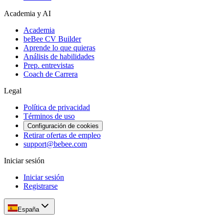
Academia y AI
Academia
beBee CV Builder
Aprende lo que quieras
Análisis de habilidades
Prep. entrevistas
Coach de Carrera
Legal
Política de privacidad
Términos de uso
Configuración de cookies
Retirar ofertas de empleo
support@bebee.com
Iniciar sesión
Iniciar sesión
Registrarse
España