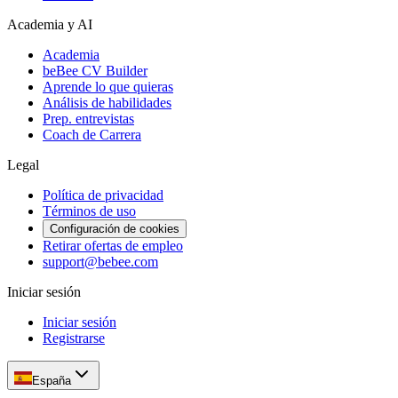
Academia y AI
Academia
beBee CV Builder
Aprende lo que quieras
Análisis de habilidades
Prep. entrevistas
Coach de Carrera
Legal
Política de privacidad
Términos de uso
Configuración de cookies
Retirar ofertas de empleo
support@bebee.com
Iniciar sesión
Iniciar sesión
Registrarse
España