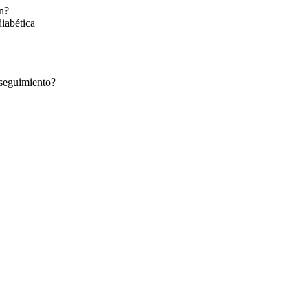
ón?
diabética
 seguimiento?