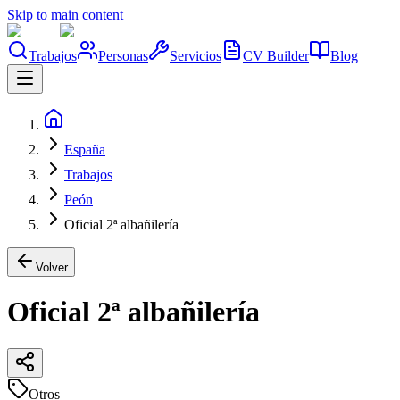
Skip to main content
Trabajos
Personas
Servicios
CV Builder
Blog
España
Trabajos
Peón
Oficial 2ª albañilería
Volver
Oficial 2ª albañilería
Otros