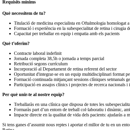
Requisits mínims
Què necessitem de tu?
Titulació de medicina especialista en Oftalmologia homologat 
Formació i experiència en la subespecialitat de retina i cirugia d
Capacitat per treballar en equip i empatia amb els pacients
Què t’oferim?
Contracte laboral indefinit
Jornada completa 38,5h o jornada a temps parcial
Retribució segons currículum
Incorporació al Departament de retina referent del sector
Oportunitat d'integrar-se en un equip multidisciplinari format p
Formació continuada mitjançant sessions clíniques setmanals gen
Participació en assajos clínics i projectes de recerca nacionals i 
Per què unir-te al nostre equip?
Treballaràs en una clínica que disposa de totes les subespecialit
Formaràs part d’un entorn de treball col·laboratiu i dinàmic, amb
Impacte directe en la qualitat de vida dels pacients: ajudaràs a mi
Si tens ganes d’assumir nous reptes i aportar el millor de tu en un ento
Retina