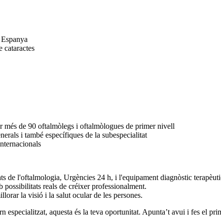
a Espanya
e cataractes
er més de 90 oftalmòlegs i oftalmòlogues de primer nivell
erals i també específiques de la subespecialitat
internacionals
ats de l'oftalmologia, Urgències 24 h, i l'equipament diagnòstic terapèut
 possibilitats reals de créixer professionalment.
llorar la visió i la salut ocular de les persones.
rn especialitzat, aquesta és la teva oportunitat. Apunta’t avui i fes el pr