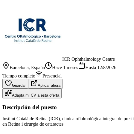
ICR Ophthalmology Centre
Barcelona
, España
Hace 1 meses
Hasta
12/8/2026
Tiempo completo
Presencial
Guardar
Aplicar ahora
Adapta mi CV a esta oferta
Descripción del puesto
Institut Català de Retina (ICR), clínica oftalmològica integral de pres
en Retina i cirurgia de cataractes.