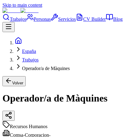
Skip to main content
Trabajos
Personas
Servicios
CV Builder
Blog
España
Trabajos
Operador/a de Màquines
Volver
Operador/a de Màquines
Recursos Humanos
Comsa-Corporacion-