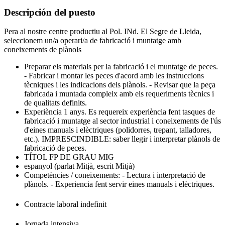
Descripción del puesto
Pera al nostre centre productiu al Pol. INd. El Segre de Lleida,
seleccionem un/a operari/a de fabricació i muntatge amb
coneixements de plànols
Preparar els materials per la fabricació i el muntatge de peces.
- Fabricar i montar les peces d'acord amb les instruccions
tècniques i les indicacions dels plànols. - Revisar que la peça
fabricada i muntada compleix amb els requeriments tècnics i
de qualitats definits.
Experiència 1 anys. Es requereix experiència fent tasques de
fabricació i muntatge al sector industrial i coneixements de l'ús
d'eines manuals i elèctriques (polidorres, trepant, talladores,
etc.). IMPRESCINDIBLE: saber llegir i interpretar plànols de
fabricació de peces.
TÍTOL FP DE GRAU MIG
espanyol (parlat Mitjà, escrit Mitjà)
Competències / coneixements: - Lectura i interpretació de
plànols. - Experiencia fent servir eines manuals i elèctriques.
Contracte laboral indefinit
Jornada intensiva