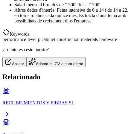
Salari mensual brut des de '1500' fins a '1700'
Altres dades d'interès: Feina intensiva de 6 a 14 i de 14 a 22,
en torns rotatius cada quinze dies. Es tracta d'una feina amb
possibilitats de creixement dins l'empresa.
Keywords
performance-level-pl
cabinet-construction-materials-hardware
¿Te interesa este puesto?
Aplicar
Adapta mi CV a esta oferta
Relacionado
RECUBRIMIENTOS Y FIBRAS SL